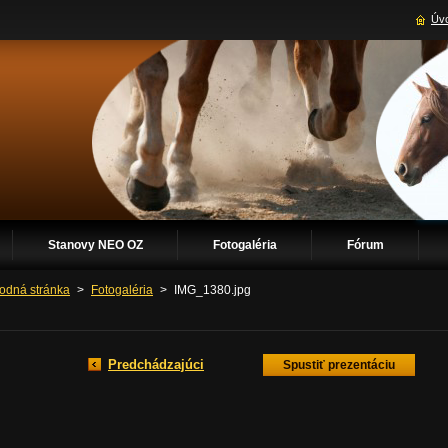
Úvo
Stanovy NEO OZ
Fotogaléria
Fórum
odná stránka
>
Fotogaléria
>
IMG_1380.jpg
Predchádzajúci
Spustiť prezentáciu