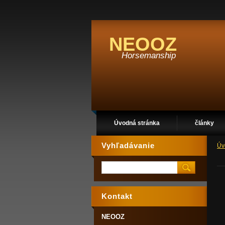
NEOOZ
Horsemanship
Úvodná stránka
články
Vyhľadávanie
Úv
Kontakt
NEOOZ