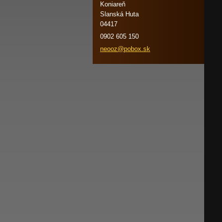
Koniareň
Slanská Huta
04417
0902 605 150
neooz@po
box.sk