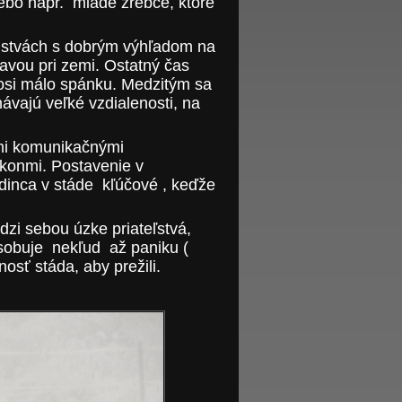
lebo napr. mladé žrebce, ktoré
anstvách s dobrým výhľadom na
lavou pri zemi. Ostatný čas
osi málo spánku. Medzitým sa
ávajú veľké vzdialenosti, na
ými komunikačnými
ákonmi. Postavenie v
jedinca v stáde kľúčové , keďže
dzi sebou úzke priateľstvá,
ôsobuje nekľud až paniku (
osť stáda, aby prežili.