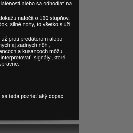
ialenosti alebo sa odhodlať na
 dokážu natočit o 180 stupňov,
ok, silné nohy, to všetko slúži
 už proti predátorom alebo
ých aj zadných nôh ,
pancoch a kusancoch môžu
interpretovať signály ,ktoré
správne.
e sa teda pozrieť aký dopad