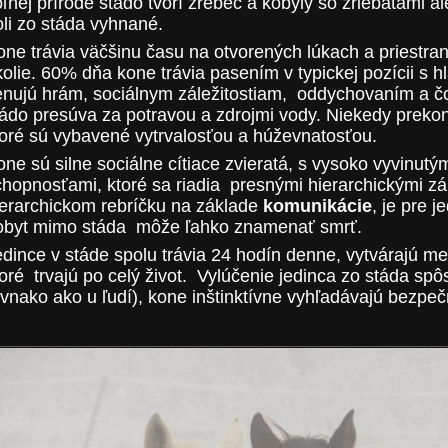
ľnej prírode stádo tvorí žrebec a kobyly so žriebätami a
oli zo stáda vyhnané.
one trávia väčšinu času na otvorených lúkach a priestr
olie. 60% dňa kone trávia pasením v typickej pozícii s h
enujú hrám, sociálnym záležitostiam, oddychovaním a č
tádo presúva za potravou a zdrojmi vody. Niekedy prekon
toré sú vybavené vytrvalosťou a húževnatosťou.
one sú silne sociálne cítiace zvieratá, s vysoko vyvinut
chopnosťami, ktoré sa riadia presnými hierarchickými z
ierarchickom rebríčku na základe
komunikácie
, je pre 
obyt mimo stáda môže ľahko znamenať smrť.
edince v stáde spolu trávia 24 hodín denne, vytvárajú me
toré trvajú po celý život. Vylúčenie jedinca zo stáda sp
vnako ako u ľudí), kone inštinktívne vyhľadávajú bezpečn