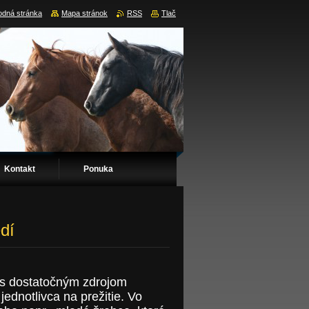
dná stránka
Mapa stránok
RSS
Tlač
Kontakt
Ponuka
dí
r s dostatočným zdrojom
ednotlivca na prežitie. Vo