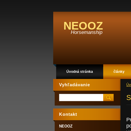
NEOOZ
Horsemanship
Úvodná stránka
články
Vyhľadávanie
Úv
S
Kontakt
P
p
NEOOZ