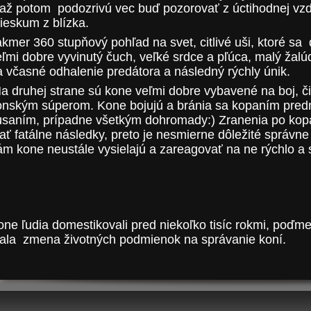
 až potom podozrivú vec buď pozorovať z úctihodnej vzd
ieskum z blízka.
akmer 360 stupňový pohľad na svet, citlivé uši, ktoré sa
ľmi dobre vyvinutý čuch, veľké srdce a pľúca, malý žalúd
a včasné odhalenie predátora a následný rýchly únik.
a druhej strane sú kone veľmi dobre vybavené na boj, či
onským súperom. Kone bojujú a bránia sa kopaním predn
usaním, prípadne všetkým dohromady:) Zranenia po ko
ť fatálne následky, preto je nesmierne dôležité správne 
ám kone neustále vysielajú a zareagovať na ne rýchlo a 
one ľudia domestikovali pred niekoľko tisíc rokmi, poďm
ala zmena životných podmienok na správanie koní.