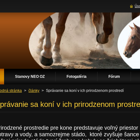
Úvo
Stanovy NEO OZ
Fotogaléria
Fórum
odná stránka
>
články
>
Správanie sa koní v ich prirodzenom prostredí
právanie sa koní v ich prirodzenom prostre
rirodzené prostredie pre kone predstavuje voľný priesto
otravy a vody, a samozrejme stádo, ktoré zvyšuje šance j