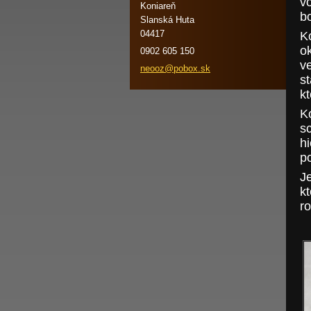
vo
Koniareň
b
Slanská Huta
04417
K
ok
0902 605 150
v
neooz@po
box.sk
s
k
K
s
h
p
J
k
ro