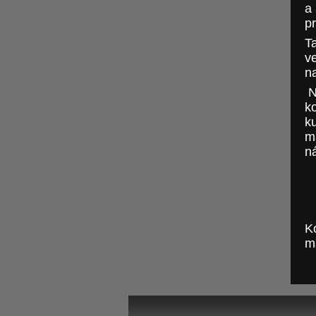
a
pr
T
ve
n
N
k
k
ma
n
K
m