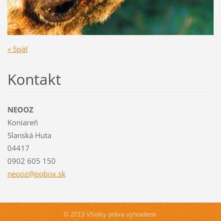
« Späť
Kontakt
NEOOZ
Koniareň
Slanská Huta
04417
0902 605 150
neooz@po
box.sk
© 2013 Všetky práva vyhradené.