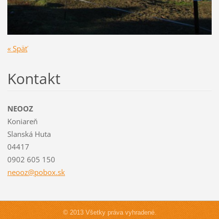
« Späť
Kontakt
NEOOZ
Koniareň
Slanská Huta
04417
0902 605 150
neooz@po
box.sk
© 2013 Všetky práva vyhradené.