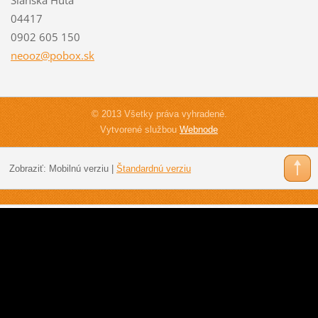
04417
0902 605 150
neooz@po
box.sk
© 2013 Všetky práva vyhradené.
Vytvorené službou
Webnode
Zobraziť:
Mobilnú verziu
|
Štandardnú verziu