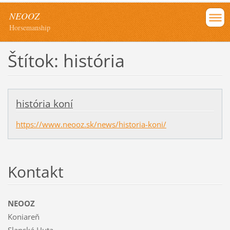
NEOOZ
Horsemanship
Štítok: história
história koní
https://www.neooz.sk/news/historia-koni/
Kontakt
NEOOZ
Koniareň
Slanská Huta